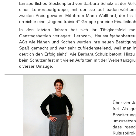
Ein sportliches Steckenpferd von Barbara Schulz ist der Volle
einer Lehrersportgruppe, mit der sie auf baden-württe
zweiten Preis gewann. Mit ihrem Mann Wolfhard, der bis
erreichte eine „Jugend trainiert“-Gruppe gar eine Finalteilnah
In den letzten Jahren hat sich ihr Tätigkeitsfeld 
Ganztagsbetrieb verlagert: Lernzeit-, Hausaufgabenbetr
AGs wie Nähen und Kochen wurden ihre neuen Betätigungsf
Spaß gemacht und war sehr zufriedenstellend, weil man i
deutlich den Erfolg sieht", wie Barbara Schulz betont. Hinz
beim Schützenfest mit vielen Auftritten mit der Webertanzgr
diverser Umzüge.
Über vier J
frei. Als g
Erweiterung
umzusetzend
dass irgen
Kultusbürok