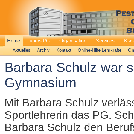
Home
übers PG
Organisation
Services
Kla
Aktuelles
Archiv
Kontakt
Online-Hilfe Lehrkräfte
Onl
Barbara Schulz war s
Gymnasium
Mit Barbara Schulz verläs
Sportlehrerin das PG. Scho
Barbara Schulz den Beruf