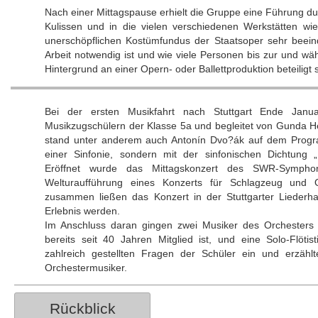
Nach einer Mittagspause erhielt die Gruppe eine Führung dur
Kulissen und in die vielen verschiedenen Werkstätten wi
unerschöpflichen Kostümfundus der Staatsoper sehr beeind
Arbeit notwendig ist und wie viele Personen bis zur und wä
Hintergrund an einer Opern- oder Ballettproduktion beteiligt 
Bei der ersten Musikfahrt nach Stuttgart Ende Jan
Musikzugschülern der Klasse 5a und begleitet von Gunda H
stand unter anderem auch Antonín Dvo?ák auf dem Program
einer Sinfonie, sondern mit der sinfonischen Dichtung 
Eröffnet wurde das Mittagskonzert des SWR-Symphoni
Welturaufführung eines Konzerts für Schlagzeug und 
zusammen ließen das Konzert in der Stuttgarter Liederha
Erlebnis werden.
Im Anschluss daran gingen zwei Musiker des Orchesters 
bereits seit 40 Jahren Mitglied ist, und eine Solo-Flötis
zahlreich gestellten Fragen der Schüler ein und erzählt
Orchestermusiker.
Rückblick