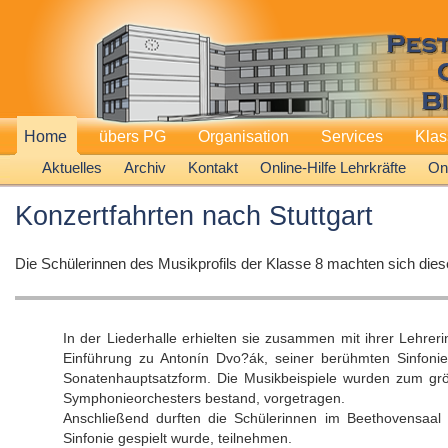
Home
übers PG
Organisation
Services
Kla
Aktuelles
Archiv
Kontakt
Online-Hilfe Lehrkräfte
Onl
Konzertfahrten nach Stuttgart
Die Schülerinnen des Musikprofils der Klasse 8 machten sich dies
In der Liederhalle erhielten sie zusammen mit ihrer Lehr
Einführung zu Antonín Dvo?ák, seiner berühmten Sinfonie
Sonatenhauptsatzform. Die Musikbeispiele wurden zum größ
Symphonieorchesters bestand, vorgetragen.
Anschließend durften die Schülerinnen im Beethovensaa
Sinfonie gespielt wurde, teilnehmen.