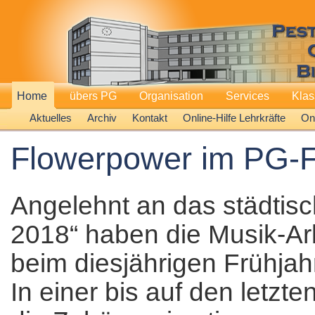
Home
übers PG
Organisation
Services
Kla
Aktuelles
Archiv
Kontakt
Online-Hilfe Lehrkräfte
Onl
Flowerpower im PG-F
Angelehnt an das städtisc
2018“ haben die Musik-A
beim diesjährigen Frühjah
In einer bis auf den letzte