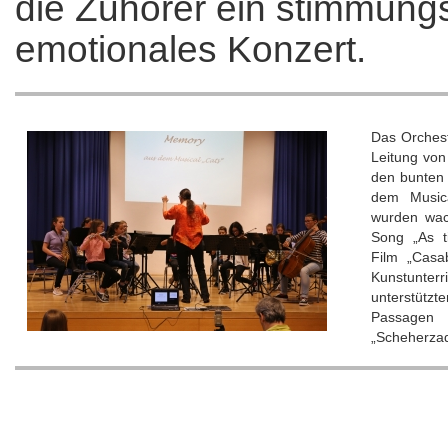
die Zuhörer ein stimmung
emotionales Konzert.
Das Orchest
Leitung von
den bunten
dem Musica
wurden wac
Song „As 
Film „Casa
Kunstunter
unterstüt
Passagen 
„Scheherza