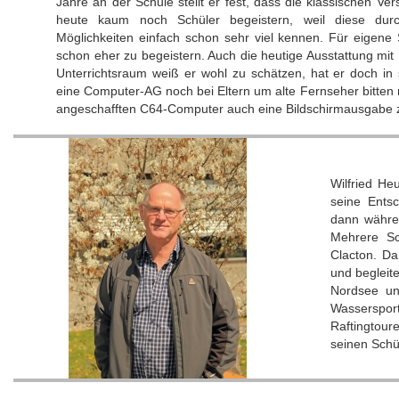
Jahre an der Schule stellt er fest, dass die klassischen Ver
heute kaum noch Schüler begeistern, weil diese dur
Möglichkeiten einfach schon sehr viel kennen. Für eigene 
schon eher zu begeistern. Auch die heutige Ausstattung mi
Unterrichtsraum weiß er wohl zu schätzen, hat er doch in 
eine Computer-AG noch bei Eltern um alte Fernseher bitte
angeschafften C64-Computer auch eine Bildschirmausgabe 
Wilfried He
seine Entsc
dann währen
Mehrere Sc
Clacton. Da
und begleit
Nordsee un
Wassersport
Raftingtour
seinen Schü