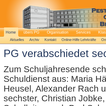
Home
übers PG
Organisation
Services
Kla
Aktuelles
Archiv
Kontakt
Online-Hilfe Lehrkräfte
Onl
PG verabschiedet se
Zum Schuljahresende sch
Schuldienst aus: Maria Här
Heusel, Alexander Rach u
sechster, Christian Jobke, 