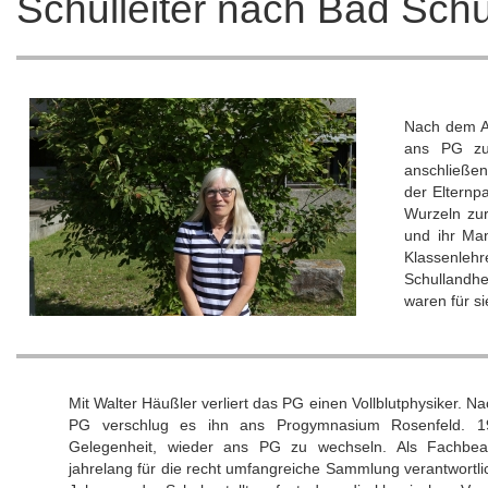
Schulleiter nach Bad Sch
Nach dem A
ans PG zur
anschließe
der Elternp
Wurzeln zur
und ihr Man
Klassenleh
Schullandhe
waren für s
Mit Walter Häußler verliert das PG einen Vollblutphysiker. 
PG verschlug es ihn ans Progymnasium Rosenfeld. 1
Gelegenheit, wieder ans PG zu wechseln. Als Fachbeau
jahrelang für die recht umfangreiche Sammlung verantwortli