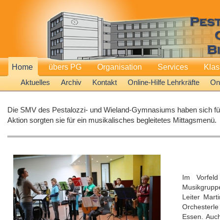
Home
übers PG
Organisation
Services
Kla
Aktuelles
Archiv
Kontakt
Online-Hilfe Lehrkräfte
Onl
Die SMV des Pestalozzi- und Wieland-Gymnasiums haben sich für
Aktion sorgten sie für ein musikalisches begleitetes Mittagsmenü.
Im Vorfeld
Musikgrupp
Leiter Mar
Orchesterl
Essen. Auch