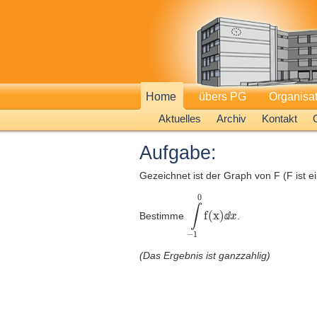
Home
übers PG
Organisa
Aktuelles
Archiv
Kontakt
Aufgabe:
Gezeichnet ist der Graph von F (F ist e
∫
-1
0
f(x)
ⅆ
x
Bestimme
.
ⅆ
(Das Ergebnis ist ganzzahlig)