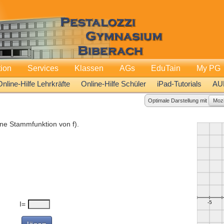
tion
Services
Klassen
AGs
EduTain
My PG
Online-Hilfe Lehrkräfte
Online-Hilfe Schüler
iPad-Tutorials
AU
Optimale Darstellung mit
Mozi
ine Stammfunktion von f).
I=