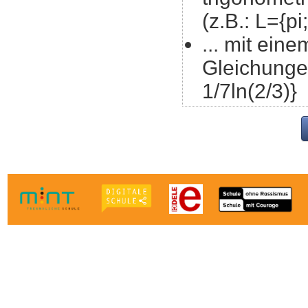
(z.B.: L={pi
... mit eine
Gleichungen
1/7ln(2/3)}