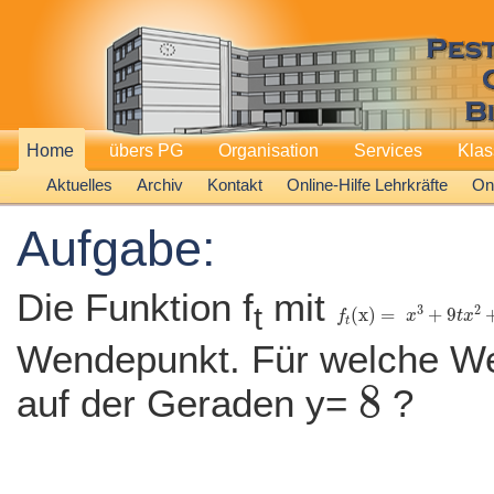
Home
übers PG
Organisation
Services
Kla
Aktuelles
Archiv
Kontakt
Online-Hilfe Lehrkräfte
Onl
Aufgabe:
Die Funktion f
mit
f
t
(x)
=
x
3
+
9
t
x
2
+
3
t
Wendepunkt. Für welche Wer
8
auf der Geraden y=
?