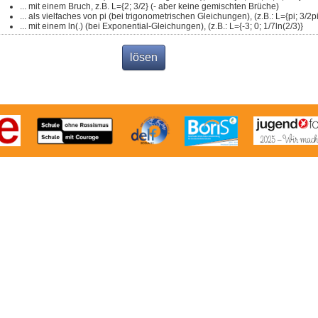
... mit einem Bruch, z.B. L={2; 3/2} (- aber keine gemischten Brüche)
... als vielfaches von pi (bei trigonometrischen Gleichungen), (z.B.: L={pi; 3/2pi
... mit einem ln(.) (bei Exponential-Gleichungen), (z.B.: L={-3; 0; 1/7ln(2/3)}