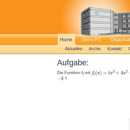
Home
übers PG
Organisa
Aktuelles
Archiv
Kontakt
Aufgabe:
f
t
(x)
=
t
x
3
+
4
x
2
+
Die Funktion f
mit
t
-
3
?