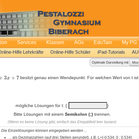
tion
Services
Klassen
AGs
EduTain
My PG
Online-Hilfe Lehrkräfte
Online-Hilfe Schüler
iPad-Tutorials
AU
Optimale Darstellung mit
Mozi
3
x
+
7
besitzt genau einen Wendepunkt. Für welchen Wert von t is
mögliche Lösungen für t: {
}
Bitte Lösungen mit einem
Semikolon (;)
trennen.
(Wenn es keine Lösung gibt, einfach das Eingabfeld leer lassen)
Die Einzellösungen können eingegeben werden ...
... als Dezimalzahlen (auf drei Stellen gerundet), z.B. L={-0,534; 0 ; 0,534}