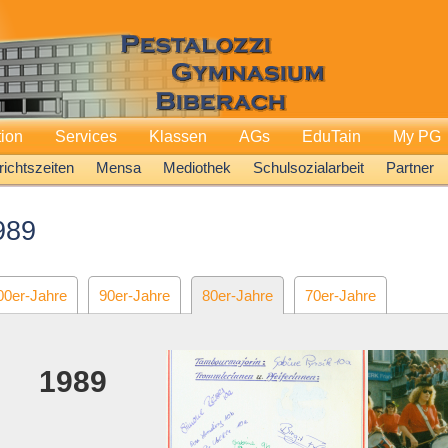
tion
Services
Klassen
AGs
EduTain
My PG
richtszeiten
Mensa
Mediothek
Schulsozialarbeit
Partner
989
00er-Jahre
90er-Jahre
80er-Jahre
70er-Jahre
1989