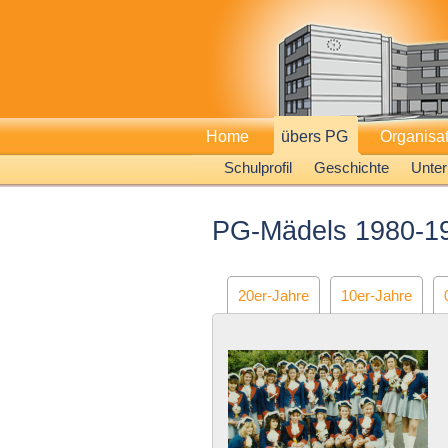
Home
übers PG
Organisa
Schulprofil
Geschichte
Unter
PG-Mädels 1980-1
20er-Jahre
10er-Jahre