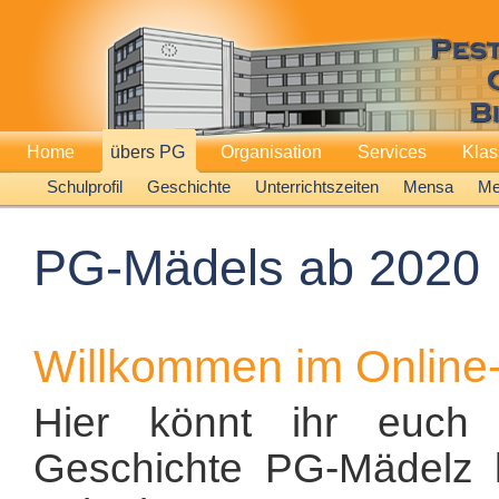
Home
übers PG
Organisation
Services
Kla
Schulprofil
Geschichte
Unterrichtszeiten
Mensa
Me
PG-Mädels ab 2020
Willkommen im Online-
Hier könnt ihr euch 
Geschichte PG-Mädelz k