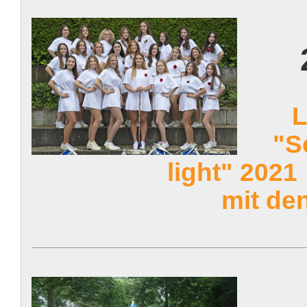
L
"S
light" 2021
mit de