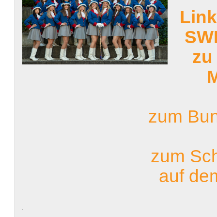
Link
SWR
zu
M
zum Bun
zum Sch
auf de